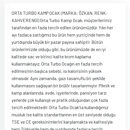
ORTA TURBO KAMP OCAK (MARKA: ÖZKAN, RENK:
KAHVERENGİ) Orta Turbo Kamp Ocak, müşterilerimiz
tarafından en fazla tercih edilen ürünümüzdür. Yılın her
ayı fazlaca sattığımız bu ürün hem yurtiçinde hem de
yurtdışında büyük bir pazar payına sahiptir. Bütün
ürünlerimizde olduğu gibi, bu ürünümüzde de en iyi
kalitede sac ve birinci kalite krom kaplama
kullanmaktayız. Orta Turbo Ocağın en fazla tercih
edilmesinin başlıca sebebi, ısı kalorisinin yüksek
olmasıdır. Aynı zamanda, gazı tasarruflu bir şekilde
kullanmasını sağlayan bir brülör tasarlanmıştır. Piknik ve
kamp alanlarında, evde, işyerlerinde, pansiyon tarzı
yerlerde çok kullanışlı ve pratik olduğundan çok fazla
tercih edilmektedir. Orta Turbo Ocak’ta kullandığımız
musluk ise kalite standartlarının en üst seviyede olduğu
TSE ve CE gereksinimlerini karşılamakta ve kalitesiyle
hem Türkiye’de hem de yurtdışında fazlaca tercih